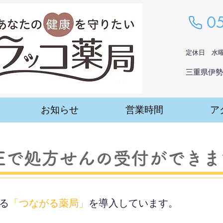
​
​定休日 水
三重県伊勢
お知らせ
営業時間
ア
INEで処方せんの受付ができ
きる
「
つながる薬局」
を導入しています。