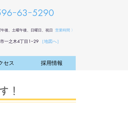
0596ｰ63ｰ5290
曜午後、土曜午後、日曜日、祝日
営業時間 〉
市一之木4丁目1−29
​［地図へ］
クセス
採用情報
ます！